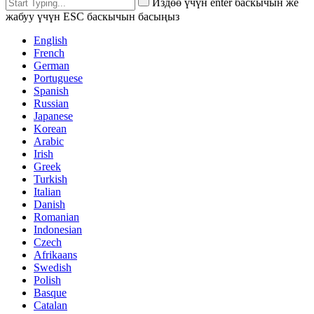
Издөө үчүн enter баскычын же
жабуу үчүн ESC баскычын басыңыз
English
French
German
Portuguese
Spanish
Russian
Japanese
Korean
Arabic
Irish
Greek
Turkish
Italian
Danish
Romanian
Indonesian
Czech
Afrikaans
Swedish
Polish
Basque
Catalan