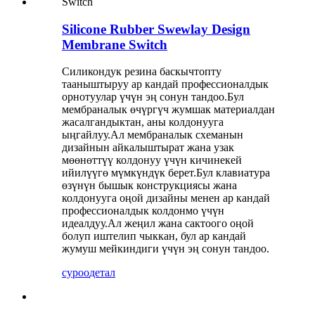
Silicone Rubber Swewlay Design
Membrane Switch
Силикондук резина баскычтопту
тааныштыруу ар кандай профессионалдык
орнотуулар үчүн эң сонун тандоо.Бул
мембраналык өчүргүч жумшак материалдан
жасалгандыктан, аны колдонууга
ыңгайлуу.Ал мембраналык схеманын
дизайнын айкалыштырат жана узак
мөөнөттүү колдонуу үчүн кичинекей
ийилүүгө мүмкүндүк берет.Бул клавиатура
өзүнүн бышык конструкциясы жана
колдонууга оңой дизайны менен ар кандай
профессионалдык колдонмо үчүн
идеалдуу.Ал жеңил жана сактоого оңой
болуп иштелип чыккан, бул ар кандай
жумуш мейкиндиги үчүн эң сонун тандоо.
суроо
детал