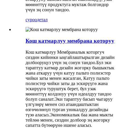
мөөнөттүү продуктуга муктаж болгондор
үчүн эң сонун тандоо.
суроо
детал
Кош катмарлуу мембрана которуу
Кош катмарлуу Мембраналык которгуч
сиздин кийинки ыңгайлаштырылган дизайн
долбооруңуз үчүн эң сонун тандоо.Бул эки
тараптуу катмар дизайн жогорку бышыктык
жана аткаруу үчүн катуу пальто полиэстер
чийки заты менен жасалган, Катуу пальто
полиэстер чийки заты да эскирүүгө жана
эскирүүгө туруштук берет, бул узак
мөөнөттүү колдонуу үчүн идеалдуу тандоо
болуп саналат.Эки тараптуу басып чыгаруу
үлгүлөрү менен сиз атаандаштыктан
өзгөчөлөнүп турган уникалдуу дизайнды
түзө аласыз.Экономикалык баа жана мыкты
тейлөө менен, сиздин долбоор эң жогорку
сапатта бүтөөрүнө ишене аласыз.