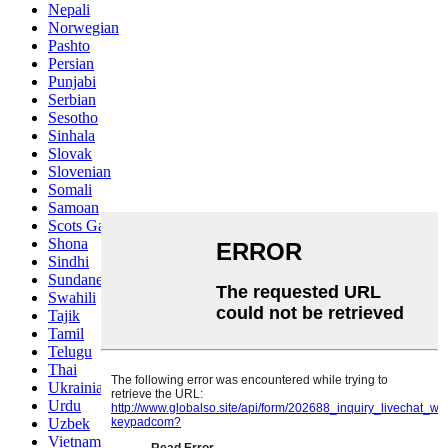
Nepali
Norwegian
Pashto
Persian
Punjabi
Serbian
Sesotho
Sinhala
Slovak
Slovenian
Somali
Samoan
Scots Gaelic
Shona
Sindhi
Sundanese
Swahili
Tajik
Tamil
Telugu
Thai
Ukrainian
Urdu
Uzbek
Vietnamese