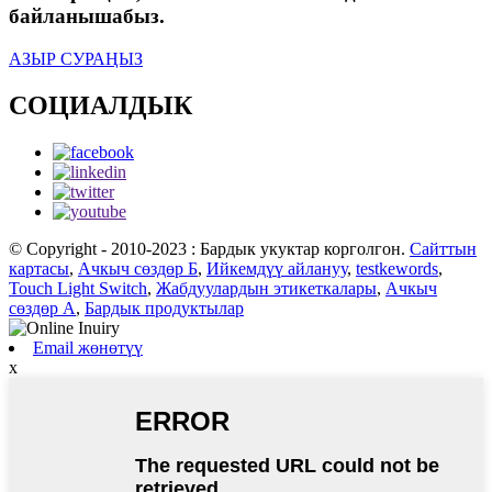
байланышабыз.
АЗЫР СУРАҢЫЗ
СОЦИАЛДЫК
© Copyright - 2010-2023 : Бардык укуктар корголгон.
Сайттын
картасы
,
Ачкыч сөздөр Б
,
Ийкемдүү айлануу
,
testkewords
,
Touch Light Switch
,
Жабдуулардын этикеткалары
,
Ачкыч
сөздөр А
,
Бардык продуктылар
Email жөнөтүү
x