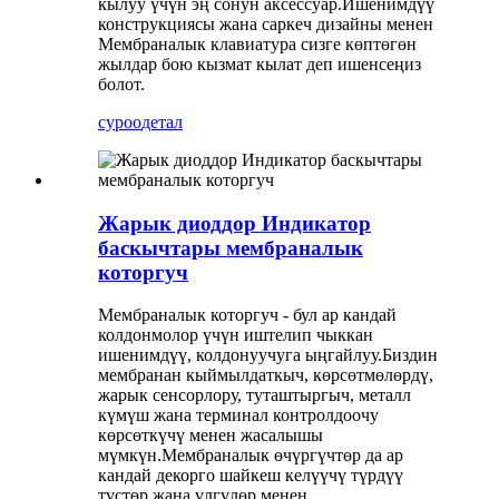
кылуу үчүн эң сонун аксессуар.Ишенимдүү
конструкциясы жана саркеч дизайны менен
Мембраналык клавиатура сизге көптөгөн
жылдар бою кызмат кылат деп ишенсеңиз
болот.
суроо
детал
Жарык диоддор Индикатор
баскычтары мембраналык
которгуч
Мембраналык которгуч - бул ар кандай
колдонмолор үчүн иштелип чыккан
ишенимдүү, колдонуучуга ыңгайлуу.Биздин
мембранан кыймылдаткыч, көрсөтмөлөрдү,
жарык сенсорлору, туташтыргыч, металл
күмүш жана терминал контролдоочу
көрсөткүчү менен жасалышы
мүмкүн.Мембраналык өчүргүчтөр да ар
кандай декорго шайкеш келүүчү түрдүү
түстөр жана үлгүлөр менен