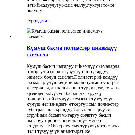
натыйжалуулугу жана жылуулуктун төмөн
болушу.
суроо
детал
Күмүш басма полиэстер ийкемдүү
схемасы
Күмүш басып чыгаруу ийкемдүү схемаларда
өткөргүч издерди түзүүнүн популярдуу
ыкмасы болуп саналат.Полиэстер ийкемдүү
схемалар үчүн кеңири колдонулган субстрат
материалы, анткени анын туруктуулугу жана
арзандыгы.Күмүш басып чыгаруучу
полиэстер ийкемдүү схемасын түзүү үчүн
күмүш негизиндеги өткөргүч сыя полиэстер
субстратына экрандуу басып чыгаруу же
струйный басып чыгаруу сыяктуу басып
чыгаруу процессин колдонуу менен
колдонулат.Өткөргүч сыя туруктуу, өткөргүч
изди түзүү үчүн айыктырат же