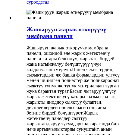
суроо
детал
Жашыруун жарык өткөрүүчү
мембрана панели
Жашыруун жарык өткөрүүчү мембрана
панели, ошондой эле жарык жетектөөчү
панели катары белгилүү, жарыкты бирдей
жана натыйжалуу бөлүштүрүү үчүн
колдонулган түзүлүш.Панел чекиттердин,
сызыктардын же башка формалардын үлгүсү
менен чийилген полиэстер же поликарбонат
сыяктуу тунук же тунук материалдан турган
жука барактан турат.Басып чыгаруу үлгүсү
жарык жетектөөчүсү катары кызмат кылат,
жарыкты диоддор сыяктуу булактан,
дисплейлерден панелге багыттап, аны
бетине бирдей бөлүштүрөт.Жарык
жетектөөчү панелдер салттуу
жарыктандыруу тутумдарына караганда бир
нече артыкчылыктарды сунуштайт, анын
ичинде жогорку жарыктык, энергиянын