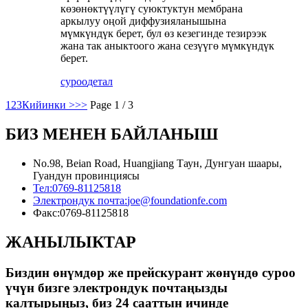
көзөнөктүүлүгү суюктуктун мембрана
аркылуу оңой диффузияланышына
мүмкүндүк берет, бул өз кезегинде тезирээк
жана так аныктоого жана сезүүгө мүмкүндүк
берет.
суроо
детал
1
2
3
Кийинки >
>>
Page 1 / 3
БИЗ МЕНЕН БАЙЛАНЫШ
No.98, Beian Road, Huangjiang Таун, Дунгуан шаары,
Гуандун провинциясы
Тел:
0769-81125818
Электрондук почта:
joe@foundationfe.com
Факс:
0769-81125818
ЖАНЫЛЫКТАР
Биздин өнүмдөр же прейскурант жөнүндө суроо
үчүн бизге электрондук почтаңызды
калтырыңыз, биз 24 сааттын ичинде