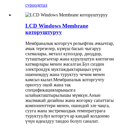
суроо
детал
LCD Windows Membrane
которуштуруу
Мембраналык которгуч рельефтик ачкычтар,
ачык терезелер, күмүш басып чыгаруу
схемалары, металл куполдор, диоддор,
туташтыргычтар жана курулуштун көптөгөн
катмарлары менен жасалган.Бул сиздин
электрондук муктаждыктарыңыз үчүн
ишенимдүү жана туруктуу чечим менен
камсыз кылат.Мембраналык которгучту
орнотуу оңой жана так
спецификацияларыңызга
ылайыкташтырылышы мүмкүн.Анын
жылмакай дизайны жана жогорку сапаттагы
компоненттери менен, ошондой эле чаңга,
сууга жана экстремалдык температурага
туруктуу.бул которгуч ар кандай колдонмо
үчүн идеалдуу тандоо болуп саналат.