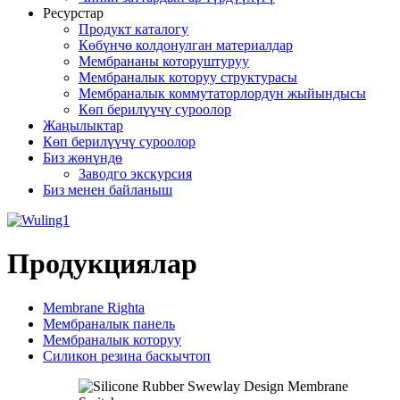
Ресурстар
Продукт каталогу
Көбүнчө колдонулган материалдар
Мембрананы которуштуруу
Мембраналык которуу структурасы
Мембраналык коммутаторлордун жыйындысы
Көп берилүүчү суроолор
Жаңылыктар
Көп берилүүчү суроолор
Биз жөнүндө
Заводго экскурсия
Биз менен байланыш
Продукциялар
Membrane Righta
Мембраналык панель
Мембраналык которуу
Силикон резина баскычтоп