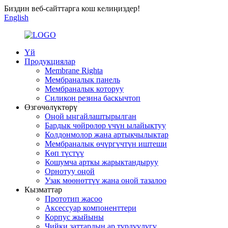
Биздин веб-сайттарга кош келиңиздер!
English
Үй
Продукциялар
Membrane Righta
Мембраналык панель
Мембраналык которуу
Силикон резина баскычтоп
Өзгөчөлүктөрү
Оңой ыңгайлаштырылган
Бардык чөйрөлөр үчүн ылайыктуу
Колдонмолор жана артыкчылыктар
Мембраналык өчүргүчтүн иштеши
Көп түстүү
Кошумча арткы жарыктандыруу
Орнотуу оңой
Узак мөөнөттүү жана оңой тазалоо
Кызматтар
Прототип жасоо
Аксессуар компоненттери
Корпус жыйыны
Чийки заттардын ар түрдүүлүгү