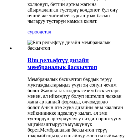
колдонуп, беттин арткы жагына
айырмаланган түстөрдү колдонот, бул өңү
өчпөй же чийилбей турган узак басып
чыгаруу түстөрүн камсыз кылат.
суроо
детал
Rim рельефтүү дизайн
мембраналык баскычтоп
Мембраналык баскычтоп бардык терүү
муктаждыктарыңыз үчүн эң сонун чечим
болот.Жакшы тактилдик сезим баскычтары
менен, ал ийкемдүү болуп иштелип чыккан
жана ар кандай формада, өлчөмдөрдө
болот.Анын өтө жука дизайны аны каалаган
мейкиндикке идеалдуу кылат, ал эми
түстөрдүн ар түрдүүлүгү сиздин орнотууну
ыңгайлаштырууга мүмкүндүк
берет.Мембраналык баскычтоп терүү
тажрыйбаңызды ыңгайлуу жана натыйжалуу