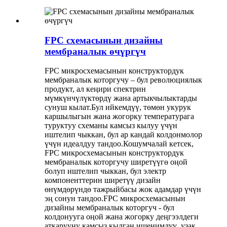
FPC схемасынын дизайны
мембраналык өчүргүч
FPC микросхемасынын конструктордук
мембраналык которгучу – бул революциялык
продукт, ал кеңири спектрин
мүмкүнчүлүктөрдү жана артыкчылыктарды
сунуш кылат.Бул ийкемдүү, төмөн укурук
каршылыгын жана жогорку температурага
туруктуу схеманы камсыз кылуу үчүн
иштелип чыккан, бул ар кандай колдонмолор
үчүн идеалдуу тандоо.Кошумчалай кетсек,
FPC микросхемасынын конструктордук
мембраналык которгучу ширетүүгө оңой
болуп иштелип чыккан, бул электр
компоненттерин ширетүү дизайн
өнүмдөрүндө тажрыйбасы жок адамдар үчүн
эң сонун тандоо.FPC микросхемасынын
дизайны мембраналык которгуч - бул
колдонууга оңой жана жогорку деңгээлдеги
аткарууну камсыз кылган ишенимдүү, узак