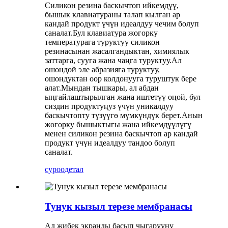
Силикон резина баскычтоп ийкемдүү,
бышык клавиатураны талап кылган ар
кандай продукт үчүн идеалдуу чечим болуп
саналат.Бул клавиатура жогорку
температурага туруктуу силикон
резинасынан жасалгандыктан, химиялык
заттарга, сууга жана чаңга туруктуу.Ал
ошондой эле абразияга туруктуу,
ошондуктан оор колдонууга туруштук бере
алат.Мындан тышкары, ал абдан
ыңгайлаштырылган жана иштетүү оңой, бул
сиздин продуктуңуз үчүн уникалдуу
баскычтопту түзүүгө мүмкүндүк берет.Анын
жогорку бышыктыгы жана ийкемдүүлүгү
менен силикон резина баскычтоп ар кандай
продукт үчүн идеалдуу тандоо болуп
саналат.
суроо
детал
Тунук кызыл терезе мембранасы
Ал жибек экранды басып чыгарууну