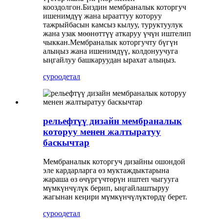
кооздолгон.Биздин мембраналык которгуч
ишенимдүү жана ырааттуу которуу
тажрыйбасын камсыз кылуу, туруктуулук
жана узак мөөнөттүү аткаруу үчүн иштелип
чыккан.Мембраналык которгучту бүгүн
алыңыз жана ишенимдүү, колдонуучуга
ыңгайлуу башкаруудан ырахат алыңыз.
суроо
детал
рельефтүү дизайн мембраналык
которуу менен жалтыратуу
баскычтар
Мембраналык которгуч дизайны ошондой
эле кардарларга өз муктаждыктарына
жараша өз өчүргүчтөрүн иштеп чыгууга
мүмкүнчүлүк берип, ыңгайлаштыруу
жагынан кеңири мүмкүнчүлүктөрдү берет.
суроо
детал