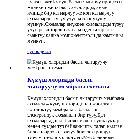
кургатылат.Күмүш басып чыгаруу процесси
жөнөкөй же татаал схемаларды, анын
ичинде бир катмарлуу же көп катмарлуу
схемаларды түзүү үчүн колдонулушу
мүмкүн.Схемалар өнүккөн схемаларды түзүү
үчүн резисторлор жана конденсаторлор
сыяктуу башка компоненттерди да камтышы
мүмкүн.
суроо
детал
Күмүш хлоридди басып
чыгаруучу мембрана схемасы
Күмүш хлоридди басып чыгаруучу мембрана
схемасы – күмүш хлоридинен жасалган
көзөнөктүү мембранага басылган
электрондук схеманын бир түрү.Бул
схемалар, адатта, биологиялык суюктуктар
менен түздөн-түз байланышты талап кылган
биосенсорлор сыяктуу биоэлектрондук
түзүлүштөрдө колдонулат.Мембрананын