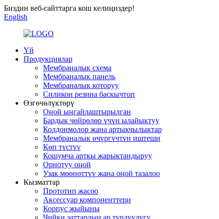
Биздин веб-сайттарга кош келиңиздер!
English
Үй
Продукциялар
Мембраналык схема
Мембраналык панель
Мембраналык которуу
Силикон резина баскычтоп
Өзгөчөлүктөрү
Оңой ыңгайлаштырылган
Бардык чөйрөлөр үчүн ылайыктуу
Колдонмолор жана артыкчылыктар
Мембраналык өчүргүчтүн иштеши
Көп түстүү
Кошумча арткы жарыктандыруу
Орнотуу оңой
Узак мөөнөттүү жана оңой тазалоо
Кызматтар
Прототип жасоо
Аксессуар компоненттери
Корпус жыйыны
Чийки заттардын ар түрдүүлүгү