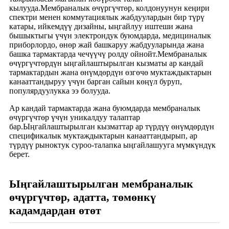
кылууда.Мембраналык өчүргүчтөр, колдонуунун кеңири
спектри менен коммутациялык жабдуулардын бир түрү
катары, ийкемдүү дизайны, ыңгайлуу иштеши жана
бышыктыгы үчүн электрондук буюмдарда, медициналык
приборлордо, өнөр жай башкаруу жабдууларында жана
башка тармактарда чечүүчү ролду ойнойт.Мембраналык
өчүргүчтөрдүн ыңгайлаштырылган кызматы ар кандай
тармактардын жана өнүмдөрдүн өзгөчө муктаждыктарын
канааттандыруу үчүн барган сайын көңүл буруп,
популярдуулукка ээ болууда.
Ар кандай тармактарда жана буюмдарда мембраналык
өчүргүчтөр үчүн уникалдуу талаптар
бар.Ыңгайлаштырылган кызматтар ар түрдүү өнүмдөрдүн
спецификалык муктаждыктарын канааттандырып, ар
түрдүү рыноктук суроо-талапка ыңгайлашууга мүмкүндүк
берет.
Ыңгайлаштырылган мембраналык
өчүргүчтөр, адатта, төмөнкү
кадамдардан өтөт