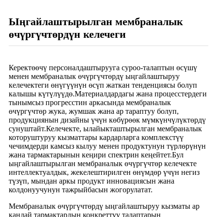
Ыңгайлаштырылган мембраналык
өчүргүчтөрдүн келечеги
Керектөөчү персоналдаштырууга суроо-талаптын өсүшү
менен мембраналык өчүргүчтөрдү ыңгайлаштыруу
келечектеги өнүгүүнүн өсүп жаткан тенденциясы болуп
калышы күтүлүүдө.Материалдардагы жана процесстердеги
тынымсыз прогресстин аркасында мембраналык
өчүргүчтөр жука, жумшак жана ар тараптуу болуп,
продукциянын дизайны үчүн көбүрөөк мүмкүнчүлүктөрдү
сунуштайт.Келечекте, ылайыкташтырылган мембраналык
которуштуруу кызматтары кардарларга комплекстүү
чечимдерди камсыз кылуу менен продуктунун түрлөрүнүн
жана тармактарынын кеңири спектрин кеңейтет.Бул
ыңгайлаштырылган мембраналык өчүргүчтөр келечекте
интеллектуалдык, жекелештирилген өнүмдөр үчүн негиз
түзүп, мындан аркы продукт инновациясын жана
колдонуучунун тажрыйбасын жогорулатат.
Мембраналык өчүргүчтөрдү ыңгайлаштыруу кызматы ар
кандай тармактардын конкреттүү талаптарын