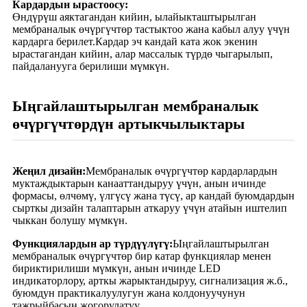
Кардардын ырастоосу:
Өндүрүш аяктагандан кийин, ылайыкташтырылган
мембраналык өчүргүчтөр тастыктоо жана кабыл алуу үчүн
кардарга берилет.Кардар эч кандай ката жок экенин
ырастагандан кийин, алар массалык түрдө чыгарылып,
пайдаланууга берилиши мүмкүн.
Ыңгайлаштырылган мембраналык
өчүргүчтөрдүн артыкчылыктары
Жеңил дизайн:
Мембраналык өчүргүчтөр кардарлардын
муктаждыктарын канааттандыруу үчүн, анын ичинде
формасы, өлчөмү, үлгүсү жана түсү, ар кандай буюмдардын
сырткы дизайн талаптарын аткаруу үчүн атайын иштелип
чыккан болушу мүмкүн.
Функциялардын ар түрдүүлүгү:
Ыңгайлаштырылган
мембраналык өчүргүчтөр бир катар функциялар менен
бириктирилиши мүмкүн, анын ичинде LED
индикаторлору, арткы жарыктандыруу, сигнализация ж.б.,
буюмдун практикалуулугун жана колдонуучунун
тажрыйбасын жогорулатуу.