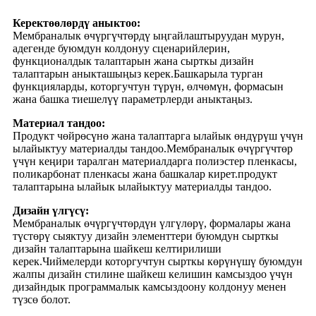
Керектөөлөрдү аныктоо:
Мембраналык өчүргүчтөрдү ыңгайлаштыруудан мурун,
адегенде буюмдун колдонуу сценарийлерин,
функционалдык талаптарын жана сырткы дизайн
талаптарын аныкташыңыз керек.Башкарыла турган
функцияларды, которгучтун түрүн, өлчөмүн, формасын
жана башка тиешелүү параметрлерди аныктаңыз.
Материал тандоо:
Продукт чөйрөсүнө жана талаптарга ылайык өндүрүш үчүн
ылайыктуу материалды тандоо.Мембраналык өчүргүчтөр
үчүн кеңири таралган материалдарга полиэстер пленкасы,
поликарбонат пленкасы жана башкалар кирет.продукт
талаптарына ылайык ылайыктуу материалды тандоо.
Дизайн үлгүсү:
Мембраналык өчүргүчтөрдүн үлгүлөрү, формалары жана
түстөрү сыяктуу дизайн элементтери буюмдун сырткы
дизайн талаптарына шайкеш келтирилиши
керек.Чиймелерди которгучтун сырткы көрүнүшү буюмдун
жалпы дизайн стилине шайкеш келишин камсыздоо үчүн
дизайндык программалык камсыздоону колдонуу менен
түзсө болот.