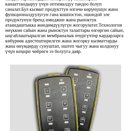
канааттандыруу үчүн оптималдуу тандоо болуп
саналат.Бул кызмат продукттун өзгөчө көрүнүшүн жана
функционалдуулугун гана кошпостон, ошондой эле
продуктунун бренд имиджин жана рыноктук
атаандаштыкка жөндөмдүүлүгүн жогорулатат.Технология
өнүккөн сайын жана рыноктун талаптары өзгөргөн сайын,
ыңгайлаштырылган мембраналык өчүргүчтөр кардарларга
көбүрөөк адистештирилген жана жогорку кызматтарды
жана өнүмдөрдү сунуштап, иштеп чыгуу жана колдонуу
үчүн кеңири чөйрөгө ээ болууга даяр.