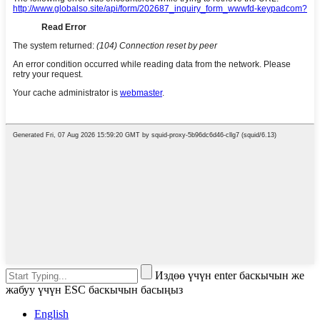
Издөө үчүн enter баскычын же
жабуу үчүн ESC баскычын басыңыз
English