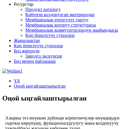
Ресурстар
Продукт каталогу
Көбүнчө колдонулган материалдар
Мембраналык өчүргүчтү тартуу
Мембраналык которуу структурасы
Мембраналык коммутаторлордун жыйындысы
Көп берилүүчү суроолор
Жаңылыктар
Көп берилүүчү суроолор
Биз жөнүндө
Заводго экскурсия
Биз менен байланыш
Үй
Оңой ыңгайлаштырылган
Оңой ыңгайлаштырылган
Азыркы тез өнүккөн дүйнөдө керектөөчүлөр өнүмдөрдүн
сырткы көрүнүшү, функционалдуулугу жана колдонуучу
тажрыйбасы жагынан көбүрөөк талап