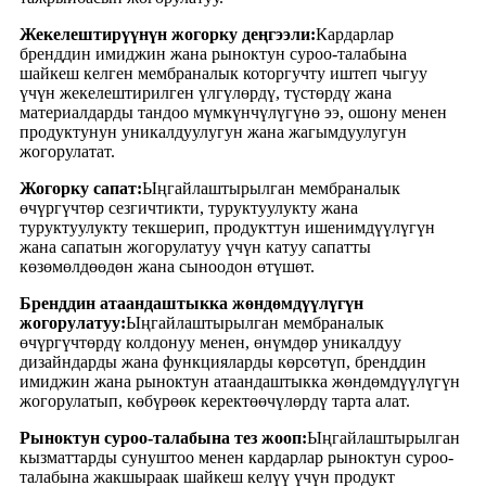
Жекелештирүүнүн жогорку деңгээли:
Кардарлар
бренддин имиджин жана рыноктун суроо-талабына
шайкеш келген мембраналык которгучту иштеп чыгуу
үчүн жекелештирилген үлгүлөрдү, түстөрдү жана
материалдарды тандоо мүмкүнчүлүгүнө ээ, ошону менен
продуктунун уникалдуулугун жана жагымдуулугун
жогорулатат.
Жогорку сапат:
Ыңгайлаштырылган мембраналык
өчүргүчтөр сезгичтикти, туруктуулукту жана
туруктуулукту текшерип, продукттун ишенимдүүлүгүн
жана сапатын жогорулатуу үчүн катуу сапатты
көзөмөлдөөдөн жана сыноодон өтүшөт.
Бренддин атаандаштыкка жөндөмдүүлүгүн
жогорулатуу:
Ыңгайлаштырылган мембраналык
өчүргүчтөрдү колдонуу менен, өнүмдөр уникалдуу
дизайндарды жана функцияларды көрсөтүп, бренддин
имиджин жана рыноктун атаандаштыкка жөндөмдүүлүгүн
жогорулатып, көбүрөөк керектөөчүлөрдү тарта алат.
Рыноктун суроо-талабына тез жооп:
Ыңгайлаштырылган
кызматтарды сунуштоо менен кардарлар рыноктун суроо-
талабына жакшыраак шайкеш келүү үчүн продукт