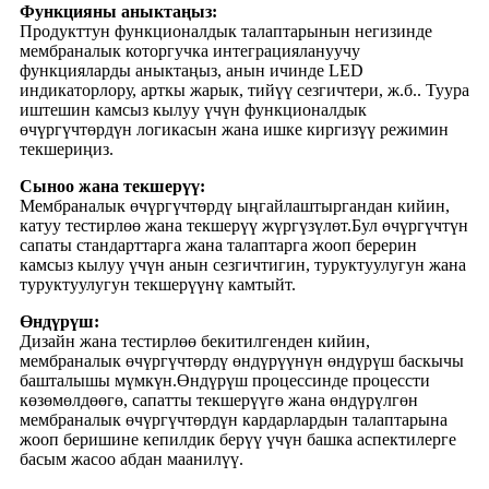
Функцияны аныктаңыз:
Продукттун функционалдык талаптарынын негизинде
мембраналык которгучка интеграциялануучу
функцияларды аныктаңыз, анын ичинде LED
индикаторлору, арткы жарык, тийүү сезгичтери, ж.б.. Туура
иштешин камсыз кылуу үчүн функционалдык
өчүргүчтөрдүн логикасын жана ишке киргизүү режимин
текшериңиз.
Сыноо жана текшерүү:
Мембраналык өчүргүчтөрдү ыңгайлаштыргандан кийин,
катуу тестирлөө жана текшерүү жүргүзүлөт.Бул өчүргүчтүн
сапаты стандарттарга жана талаптарга жооп берерин
камсыз кылуу үчүн анын сезгичтигин, туруктуулугун жана
туруктуулугун текшерүүнү камтыйт.
Өндүрүш:
Дизайн жана тестирлөө бекитилгенден кийин,
мембраналык өчүргүчтөрдү өндүрүүнүн өндүрүш баскычы
башталышы мүмкүн.Өндүрүш процессинде процессти
көзөмөлдөөгө, сапатты текшерүүгө жана өндүрүлгөн
мембраналык өчүргүчтөрдүн кардарлардын талаптарына
жооп беришине кепилдик берүү үчүн башка аспектилерге
басым жасоо абдан маанилүү.