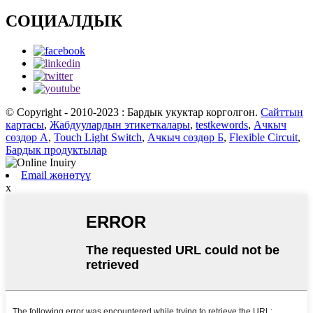
СОЦИАЛДЫК
© Copyright - 2010-2023 : Бардык укуктар корголгон.
Сайттын
картасы
,
Жабдуулардын этикеткалары
,
testkewords
,
Ачкыч
сөздөр А
,
Touch Light Switch
,
Ачкыч сөздөр Б
,
Flexible Circuit
,
Бардык продуктылар
Email жөнөтүү
x