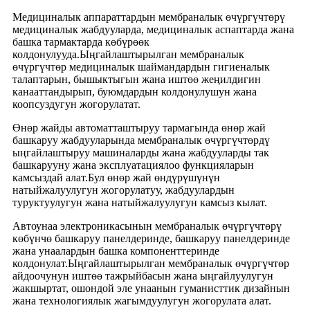
Медициналык аппараттардын мембраналык өчүргүчтөрү
медициналык жабдууларда, медициналык аспаптарда жана
башка тармактарда көбүрөөк
колдонулууда.Ыңгайлаштырылган мембраналык
өчүргүчтөр медициналык шаймандардын гигиеналык
талаптарын, бышыктыгын жана иштөө жеңилдигин
канааттандырып, буюмдардын колдонулушун жана
коопсуздугун жогорулатат.
Өнөр жайды автоматташтыруу тармагында өнөр жай
башкаруу жабдууларында мембраналык өчүргүчтөрдү
ыңгайлаштыруу машиналарды жана жабдууларды так
башкарууну жана эксплуатациялоо функцияларын
камсыздай алат.Бул өнөр жай өндүрүшүнүн
натыйжалуулугун жогорулатуу, жабдуулардын
туруктуулугун жана натыйжалуулугун камсыз кылат.
Автоунаа электроникасынын мембраналык өчүргүчтөрү
көбүнчө башкаруу панелдеринде, башкаруу панелдеринде
жана унаалардын башка компоненттеринде
колдонулат.Ыңгайлаштырылган мембраналык өчүргүчтөр
айдоочунун иштөө тажрыйбасын жана ыңгайлуулугун
жакшыртат, ошондой эле унаанын гуманисттик дизайнын
жана технологиялык жагымдуулугун жогорулата алат.