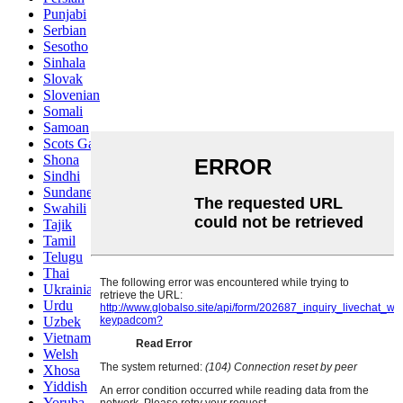
Punjabi
Serbian
Sesotho
Sinhala
Slovak
Slovenian
Somali
Samoan
Scots Gaelic
Shona
Sindhi
Sundanese
Swahili
Tajik
Tamil
Telugu
Thai
Ukrainian
Urdu
Uzbek
Vietnamese
Welsh
Xhosa
Yiddish
Yoruba