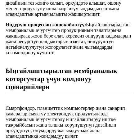
дизайнын тез жөнгө салып, өркүндөтө алышат, ошону
менен продуктуну ишке киргизүү ылдамдыгын жана
атаандаштык артыкчылыкты жакшыртышат.
Өндүрүш процессин жөнөкөйлөтүү:
Ыңгайлаштырылган
мембраналык өчүргүчтөр продукциянын талаптарына
жакшыраак жооп бере алат, керексиз өндүрүш кадамдарын
жана ресурстун калдыктарын азайтат, өндүрүштүн
натыйжалуулугун жогорулатат жана чыгымдарды
көзөмөлдөөнү күчөтөт.
Ыңгайлаштырылган мембраналык
которгучтар үчүн колдонуу
сценарийлери
Смартфондор, планшеттик компьютерлер жана санарип
камералар сыяктуу электрондук продуктыларда
мембраналык өчүргүчтөрдү ыңгайлаштыруу иштөө
тажрыйбасын жана тышкы көрүнүшүнүн дизайнын
өркүндөтүп, өнүмдөрдү жагымдуураак жана
атаандаштыкка жөндөмдүү кылат.