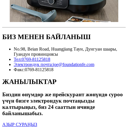
БИЗ МЕНЕН БАЙЛАНЫШ
No.98, Beian Road, Huangjiang Таун, Дунгуан шаары,
Гуандун провинциясы
Тел:
0769-81125818
Электрондук почта:
joe@foundationfe.com
Факс:
0769-81125818
ЖАНЫЛЫКТАР
Биздин өнүмдөр же прейскурант жөнүндө суроо
үчүн бизге электрондук почтаңызды
калтырыңыз, биз 24 сааттын ичинде
байланышабыз.
АЗЫР СУРАҢЫЗ